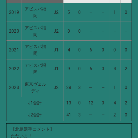
アビスパ福
2019
J2
5
0
–
–
1
0
岡
アビスパ福
2020
J2
8
0
–
–
–
–
岡
アビスパ福
2021
J1
4
0
6
0
0
0
岡
アビスパ福
2022
J1
9
0
6
0
4
2
岡
東京ヴェル
2023
J2
28
3
―
―
1
0
ディ
J1合計
13
0
12
0
4
2
J2合計
41
3
―
―
2
0
【北島選手コメント】
ただいま！