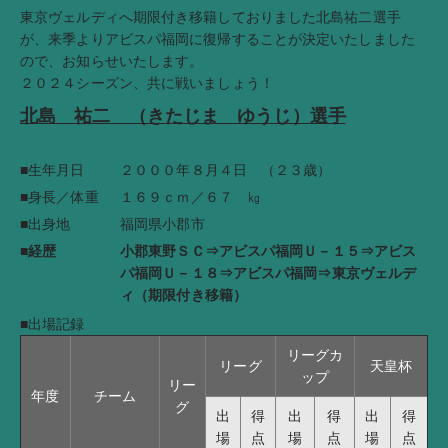
東京ヴェルディへ期限付き移籍しておりました北島祐二選手
が、来季よりアビスパ福岡に復帰することが決定いたしました
ので、お知らせいたします。
２０２４シーズン、共に戦いましょう！
北島 祐二 （きたじま ゆうじ）選手
■生年月日
２０００年８月４日 （２３歳）
■身長／体重
１６９ｃｍ／６７ ㎏
■出身地
福岡県小郡市
■経歴
小郡東野ＳＣ⇒アビスパ福岡Ｕ－１５⇒アビス
パ福岡Ｕ－１８⇒アビスパ福岡⇒東京ヴェルデ
ィ（期限付き移籍）
■出場記録
リーグカ
リーグ
天皇杯
ップ
リー
年度
チーム
グ
出
得
出
得
出
得
場
点
場
点
場
点